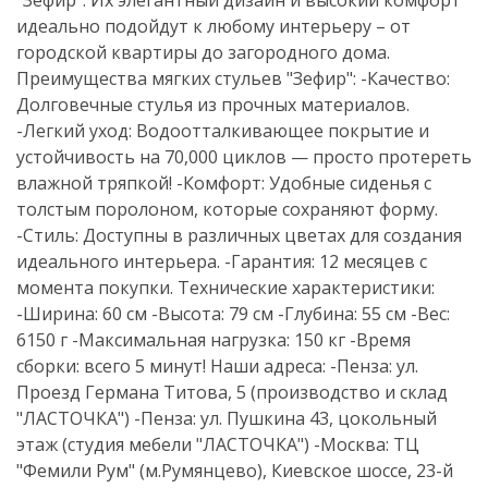
"Зефир". Их элегантный дизайн и высокий комфорт
идеально подойдут к любому интерьеру – от
городской квартиры до загородного дома.
Преимущества мягких стульев "Зефир": -Качество:
Долговечные стулья из прочных материалов.
-Легкий уход: Водоотталкивающее покрытие и
устойчивость на 70,000 циклов — просто протереть
влажной тряпкой! -Комфорт: Удобные сиденья с
толстым поролоном, которые сохраняют форму.
-Стиль: Доступны в различных цветах для создания
идеального интерьера. -Гарантия: 12 месяцев с
момента покупки. Технические характеристики:
-Ширина: 60 см -Высота: 79 см -Глубина: 55 см -Вес:
6150 г -Максимальная нагрузка: 150 кг -Время
сборки: всего 5 минут! Наши адреса: -Пенза: ул.
Проезд Германа Титова, 5 (производство и склад
"ЛАСТОЧКА") -Пенза: ул. Пушкина 43, цокольный
этаж (студия мебели "ЛАСТОЧКА") -Москва: ТЦ
"Фемили Рум" (м.Румянцево), Киевское шоссе, 23-й