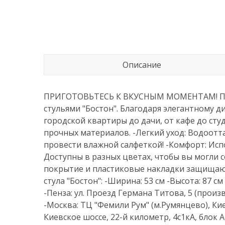
Описание
ПРИГОТОВЬТЕСЬ К ВКУСНЫМ МОМЕНТАМ! Прев
стульями "Бостон". Благодаря элегантному 
городской квартиры до дачи, от кафе до сту
прочных материалов. -Легкий уход: Водоот
провести влажной салфеткой! -Комфорт: Исп
Доступны в разных цветах, чтобы вы могли 
покрытие и пластиковые накладки защищают 
стула "Бостон": -Ширина: 53 см -Высота: 87 см
-Пенза: ул. Проезд Германа Титова, 5 (прои
-Москва: ТЦ "Фемили Рум" (м.Румянцево), Кие
Киевское шоссе, 22-й километр, 4с1кА, блок 