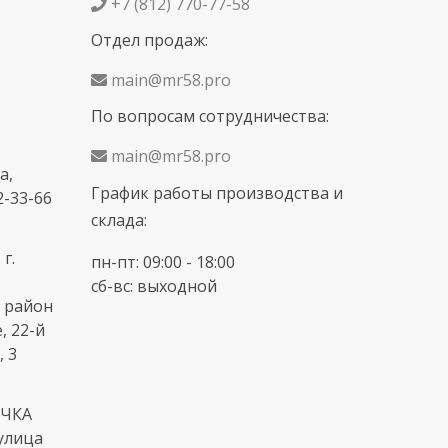
+7 (812) 770-77-58
Отдел продаж:
main@mr58.pro
По вопросам сотрудничества:
main@mr58.pro
а,
График работы производства и
2-33-66
склада:
г.
пн-пт: 09:00 - 18:00
сб-вс: выходной
 район
, 22-й
, 3
ОЧКА
 улица