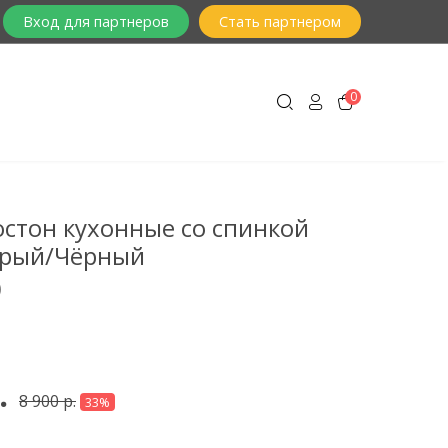
Вход для партнеров
Стать партнером
0
остон кухонные со спинкой
ерый/Чёрный
)
.
8 900 р.
33%