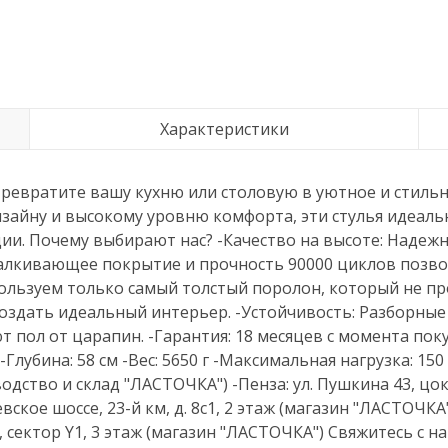
Характеристики
ратите вашу кухню или столовую в уютное и стильн
дизайну и высокому уровню комфорта, эти стулья идеаль
дии. Почему выбирают нас? -Качество на высоте: Надеж
талкивающее покрытие и прочность 90000 циклов позво
ользуем только самый толстый поролон, который не про
создать идеальный интерьер. -Устойчивость: Разборны
пол от царапин. -Гарантия: 18 месяцев с момента поку
 -Глубина: 58 см -Вес: 5650 г -Максимальная нагрузка: 15
зводство и склад "ЛАСТОЧКА") -Пенза: ул. Пушкина 43, ц
вское шоссе, 23-й км, д. 8с1, 2 этаж (магазин "ЛАСТОЧКА
А, сектор Y1, 3 этаж (магазин "ЛАСТОЧКА") Свяжитесь с 