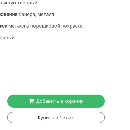
р искусственный
нования
фанера, металл
жек
металл в порошковой покраске
ёрный
Добавить в корзину
Купить в 1 клик