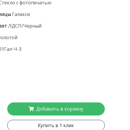
Стекло с фотопечатью
ницы
Галакси
вет
ЛДСП/Черный
Золотой
01Гал-Ч-З
Добавить в корзину
Купить в 1 клик