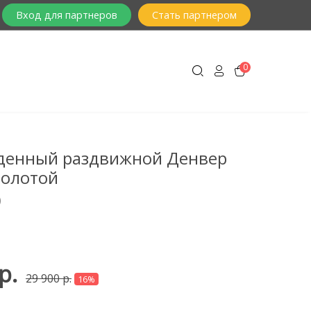
Вход для партнеров
Стать партнером
0
денный раздвижной Денвер
золотой
)
р.
29 900 р.
16%